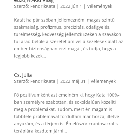
edző,Fit-Kid Világ
Szerző:
FendrikKata
|
2022 jún 1
|
Vélemények
Katát ha pár szóban jellemezném: magas szintű
szakmaiság, profizmus, precizitás, odafigyelés,
türelmesség, kedvesség jellemzi!Ezeken a szavakon
túl árad belőle a szeretet amivel a kezelések alatt az
ember biztonságban érzi magát, és tudja, hogy a
legjobb kezek...
Cs. Júlia
Szerző:
FendrikKata
|
2022 máj 31
|
Vélemények
Fő pozitívumként azt emelném ki, hogy Kata 100%-
ban személyre szabottan, és sokoldalúan közelíti
meg a problémákat. Tudom, mert én magam is
többféle problémával fordultam már hozzá, illetve
anyukám, és a férjem is. Én először craniosacralis
terápiára kezdtem járni...