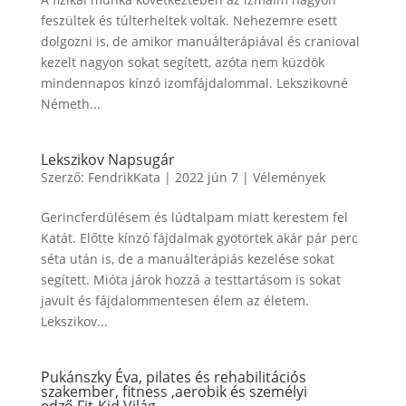
feszültek és túlterheltek voltak. Nehezemre esett
dolgozni is, de amikor manuálterápiával és cranioval
kezelt nagyon sokat segített, azóta nem küzdök
mindennapos kínzó izomfájdalommal. Lekszikovné
Németh...
Lekszikov Napsugár
Szerző:
FendrikKata
|
2022 jún 7
|
Vélemények
Gerincferdülésem és lúdtalpam miatt kerestem fel
Katát. Előtte kínzó fájdalmak gyötörtek akár pár perc
séta után is, de a manuálterápiás kezelése sokat
segített. Mióta járok hozzá a testtartásom is sokat
javult és fájdalommentesen élem az életem.
Lekszikov...
Pukánszky Éva, pilates és rehabilitációs
szakember, fitness ,aerobik és személyi