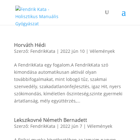
Horváth Hédi
Szerző:
FendrikKata
|
2022 jún 10
|
Vélemények
A FendrikKata egy fogalom.A FendrikKata szó
kimondása automatikusan aktivál olyan
továbbifogalmakat, mint lobogó tűz, szakmai
szenvedély, szakadatlanönfejlesztés, igaz Hit, nyers
szókimondás, kíméletlen őszinteség,szinte gyermeki
ártatlanság, mély együttérzés,...
Lekszikovné Németh Bernadett
Szerző:
FendrikKata
|
2022 jún 7
|
Vélemények
A fizikai munka következtében az izmaim nagyon